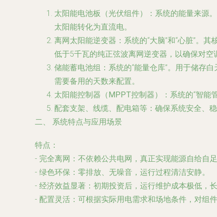
太阳能电池板（光伏组件）
：系统的能量来源。根
太阳能转化为直流电。
离网太阳能逆变器
：系统的“大脑”和“心脏”。
低于5千瓦的纯正弦波离网逆变器，以确保对空
储能蓄电池组
：系统的“能量仓库”。用于储存白
需要备用的天数来配置。
太阳能控制器（MPPT控制器）
：系统的“智能
配套支架、线缆、配电箱等
：确保系统安全、稳
二、 系统特点与应用场景
特点
：
-
完全离网
：不依赖公共电网，真正实现能源自给自
-
绿色环保
：零排放、无噪音，运行过程清洁安静。
-
经济效益显著
：初期投资后，运行维护成本极低，
-
配置灵活
：可根据实际用电需求和场地条件，对组