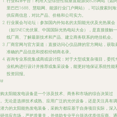
行业B2B平台
：利用大型综合性或垂直能源类B2B网站（如
里巴巴1688、慧聪网、能源行业门户网站），可以搜索到海
供应商信息，对比产品、价格和公司实力。
行业展会与论坛
：参加国内外知名的太阳能光伏及光热展会
（如SNEC光伏展、中国国际光热电站大会），是直接接触
线厂商、了解最新技术和产品、建立商务联系的绝佳机会。
厂商官网与官方渠道
：直接访问心仪品牌的官方网站，获取
准确的产品信息和授权经销商名录。
咨询专业系统集成商或设计院
：对于大型或复杂项目，委托
业机构进行设计并推荐或集采设备，能更好地保证系统性能
投资回报。
##
采购太阳能发电设备是一个涉及技术、商务和市场的综合决策过
程。无论是选择技术成熟、应用广泛的光伏设备，还是关注具有
峰潜力的太阳能热发电装备，采购方都应基于自身项目实际，深
调研供应市场，严把质量关，并借助专业平台筛选优质供应商。