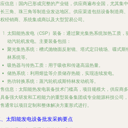
供应信息
：国内已形成完整的产业链，供应商遍布全国，尤其集
在长三角、珠三角等制造业发达地区。供应渠道包括设备制造商
授权经销商、系统集成商以及大型贸易公司。
太阳能热发电（CSP）装备
：通过聚光集热系统加热工质，
动汽轮机发电。主要装备包括：
聚光集热系统
：槽式抛物面反射镜、塔式定日镜场、碟式斯
林系统等。
吸热器与传热工质
：用于吸收和传递高温热量。
储热系统
：利用熔盐等介质储存热能，实现连续发电。
热功转换系统
：蒸汽轮机或斯特林发动机等。
销售信息
：太阳能热发电装备技术门槛高，项目规模大，供应商
为具备强大研发和工程能力的重型装备集团或专业能源科技公司
销售通常以项目定制和整体解决方案形式进行。
二、太阳能发电设备批发采购要点